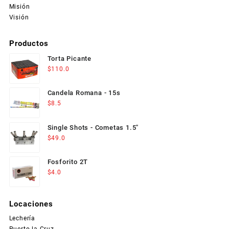
Misión
Visión
Productos
Torta Picante
$
110.0
Candela Romana - 15s
$
8.5
Single Shots - Cometas 1.5"
$
49.0
Fosforito 2T
$
4.0
Locaciones
Lechería