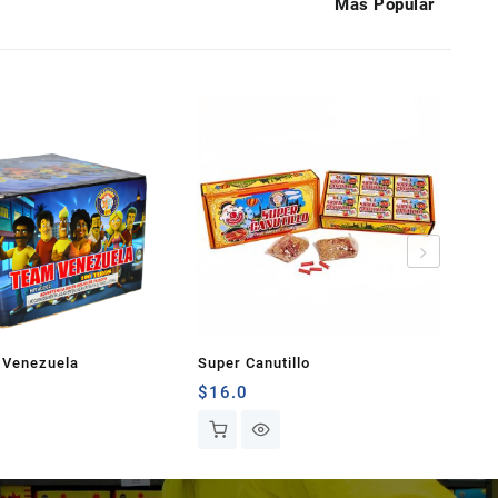
Más Popular
 Venezuela
Super Canutillo
To
$
16.0
$