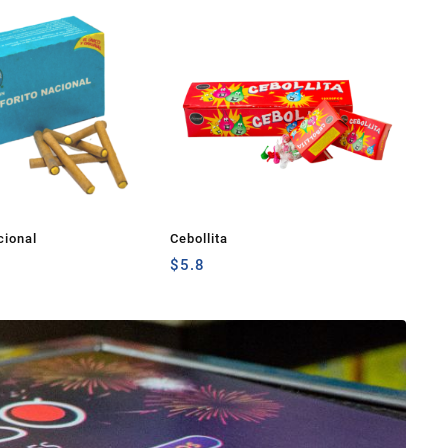
cional
Cebollita
Coh
$
5.8
$
5