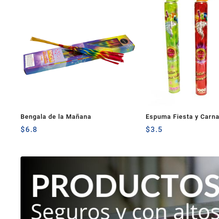
Bengala de la Mañana
Espuma Fiesta y Carna
$
6.8
$
3.5