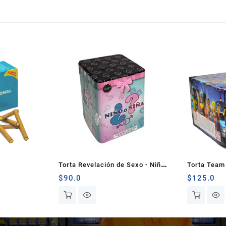
Torta Revelación de Sexo - Niño
Torta Team
o Niña?
$
90.0
$
125.0