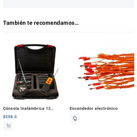
También te recomendamos…
Cónsola Inalámbrica 12
Encendedor electrónico
disparos ind.
$
258.0