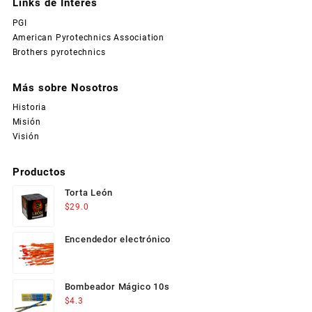
Links de Interés
PGI
American Pyrotechnics Association
Brothers pyrotechnics
Más sobre Nosotros
Historia
Misión
Visión
Productos
Torta León
$
29.0
Encendedor electrónico
Bombeador Mágico 10s
$
4.3