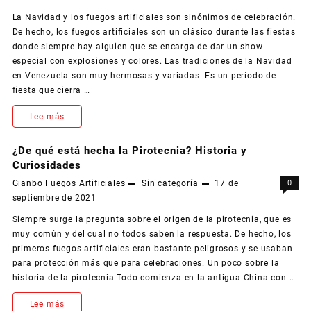
La Navidad y los fuegos artificiales son sinónimos de celebración.
De hecho, los fuegos artificiales son un clásico durante las fiestas
donde siempre hay alguien que se encarga de dar un show
especial con explosiones y colores. Las tradiciones de la Navidad
en Venezuela son muy hermosas y variadas. Es un período de
fiesta que cierra …
La
Lee más
Navidad
¿De qué está hecha la Pirotecnia? Historia y
en
Curiosidades
Gianbo Fuegos Artificiales
Sin categoría
17 de
0
el
septiembre de 2021
Oriente
Siempre surge la pregunta sobre el origen de la pirotecnia, que es
de
muy común y del cual no todos saben la respuesta. De hecho, los
primeros fuegos artificiales eran bastante peligrosos y se usaban
Venezuela
para protección más que para celebraciones. Un poco sobre la
historia de la pirotecnia Todo comienza en la antigua China con …
¿De
Lee más