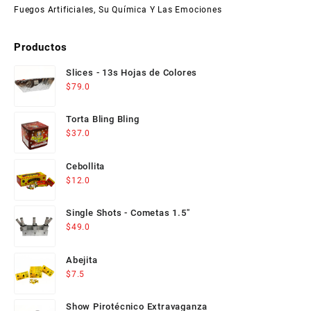
Fuegos Artificiales, Su Química Y Las Emociones
Productos
Slices - 13s Hojas de Colores
$
79.0
Torta Bling Bling
$
37.0
Cebollita
$
12.0
Single Shots - Cometas 1.5"
$
49.0
Abejita
$
7.5
Show Pirotécnico Extravaganza