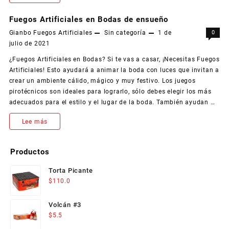
qué
Fuegos Artificiales en Bodas de ensueño
está
Gianbo Fuegos Artificiales
Sin categoría
1 de
0
julio de 2021
hecha
¿Fuegos Artificiales en Bodas? Si te vas a casar, ¡Necesitas Fuegos
la
Artificiales! Esto ayudará a animar la boda con luces que invitan a
Pirotecnia?
crear un ambiente cálido, mágico y muy festivo. Los juegos
pirotécnicos son ideales para lograrlo, sólo debes elegir los más
Historia
adecuados para el estilo y el lugar de la boda. También ayudan …
y
Fuegos
Lee más
Curiosidades
Artificiales
Productos
en
Torta Picante
Bodas
$
110.0
de
Volcán #3
ensueño
$
5.5